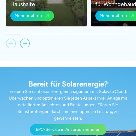
Haushalte
für Wohngebäud
Mehr erfahren
Mehr erfahren
Bereit für Solarenergie?
Erleben Sie nahtloses Energiemanagement mit Solavita Cloud.
Überwachen und optimieren Sie jeden Aspekt Ihrer Anlage mit
detaillierten Ansichten und Einstellungen. Führen Sie
Selbstprüfungen durch, um eine optimale Leistung zu
gewährleisten.
EPC-Service in Anspruch nehmen