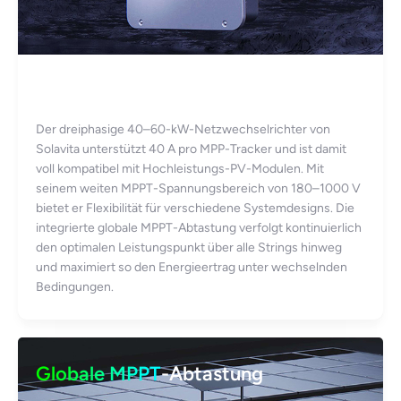
40 A pro MPP-Tracker
Der dreiphasige 40–60-kW-Netzwechselrichter von
Solavita unterstützt 40 A pro MPP-Tracker und ist damit
voll kompatibel mit Hochleistungs-PV-Modulen. Mit
seinem weiten MPPT-Spannungsbereich von 180–1000 V
bietet er Flexibilität für verschiedene Systemdesigns. Die
integrierte globale MPPT-Abtastung verfolgt kontinuierlich
den optimalen Leistungspunkt über alle Strings hinweg
und maximiert so den Energieertrag unter wechselnden
Bedingungen.
Globale MPPT
-Abtastung