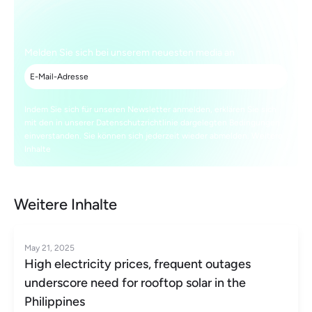
Melden Sie sich bei unserem neuesten media an
Indem Sie sich für unseren Newsletter anmelden, erklären Sie sich
mit den in unserer Datenschutzrichtlinie dargelegten Bedingungen
einverstanden. Sie können sich jederzeit wieder abmelden. Weitere
Inhalte
Weitere Inhalte
May 21, 2025
High electricity prices, frequent outages
underscore need for rooftop solar in the
Philippines