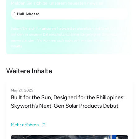
Melden Sie sich bei unserem neuesten news an
Indem Sie sich für unseren Newsletter anmelden, erklären Sie sich
mit den in unserer Datenschutzrichtlinie dargelegten Bedingungen
einverstanden. Sie können sich jederzeit wieder abmelden. Weitere
Inhalte
Weitere Inhalte
May 21, 2025
Built for the Sun, Designed for the Philippines:
Skyworth’s Next-Gen Solar Products Debut
Mehr erfahren