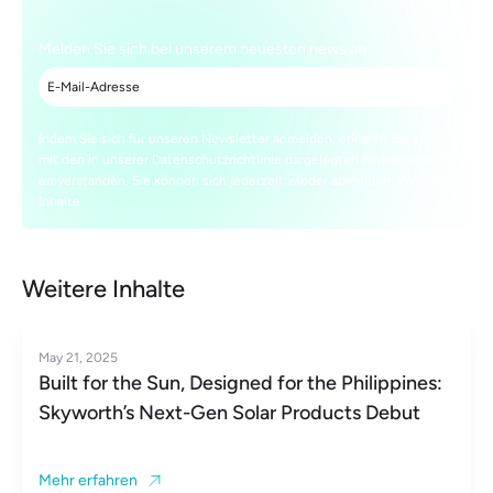
Melden Sie sich bei unserem neuesten news an
Indem Sie sich für unseren Newsletter anmelden, erklären Sie sich
mit den in unserer Datenschutzrichtlinie dargelegten Bedingungen
einverstanden. Sie können sich jederzeit wieder abmelden. Weitere
Inhalte
Weitere Inhalte
May 21, 2025
Built for the Sun, Designed for the Philippines:
Skyworth’s Next-Gen Solar Products Debut
Mehr erfahren